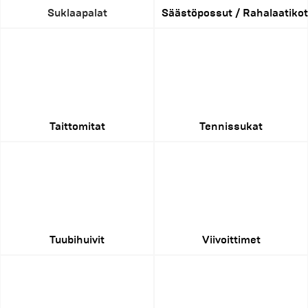
Suklaapalat
Säästöpossut / Rahalaatikot
Taittomitat
Tennissukat
Tuubihuivit
Viivoittimet