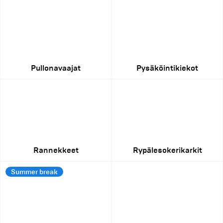
Pullonavaajat
Pysäköintikiekot
Rannekkeet
Rypälesokerikarkit
Summer break