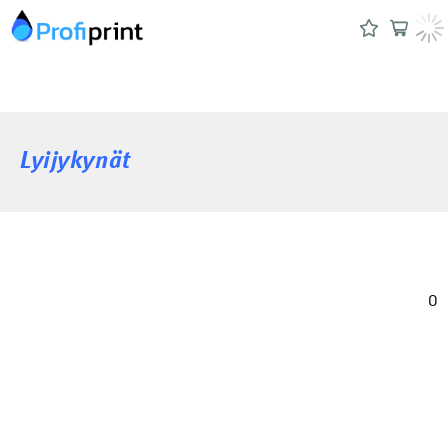
Lyijykynät
0