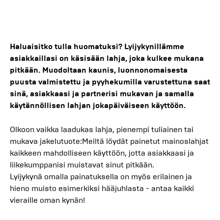
Haluaisitko tulla huomatuksi? Lyijykynillämme
asiakkaillasi on käsisään lahja, joka kulkee mukana
pitkään. Muodoltaan kaunis, luonnonomaisesta
puusta valmistettu ja pyyhekumilla varustettuna saat
sinä, asiakkaasi ja partnerisi mukavan ja samalla
käytännöllisen lahjan jokapäiväiseen käyttöön.
Olkoon vaikka laadukas lahja, pienempi tuliainen tai
mukava jakelutuote:Meiltä löydät painetut mainoslahjat
kaikkeen mahdolliseen käyttöön, jotta asiakkaasi ja
liikekumppanisi muistavat sinut pitkään.
Lyijykynä omalla painatuksella on myös erilainen ja
hieno muisto esimerkiksi hääjuhlasta - antaa kaikki
vieraille oman kynän!