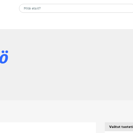
iö
Valitut tuotet