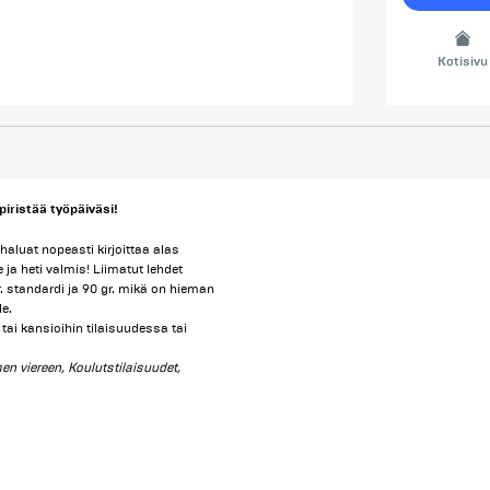
Kotisivu
piristää työpäiväsi!
haluat nopeasti kirjoittaa alas
 ja heti valmis! Liimatut lehdet
gr. standardi ja 90 gr. mikä on hieman
e.
tai kansioihin tilaisuudessa tai
en viereen, Koulutstilaisuudet,