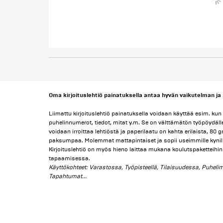
Oma kirjoituslehtiö painatuksella antaa hyvän vaikutelman ja 
Liimattu kirjoituslehtiö painatuksella voidaan käyttää esim. kun 
puhelinnumerot, tiedot, mitat y.m. Se on välttämätön työpöydälle
voidaan irroittaa lehtiöstä ja paperilaatu on kahta erilaista, 80 
paksumpaa. Molemmat mattapintaiset ja sopii useimmille kynill
Kirjoituslehtiö on myös hieno laittaa mukana koulutspaketteihin 
tapaamisessa.
Käyttökohteet: Varastossa, Työpisteellä, Tilaisuudessa, Puhelim
Tapahtumat...