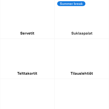
Summer break
Servetit
Suklaapalat
Telttakortit
Tilauslehtiöt