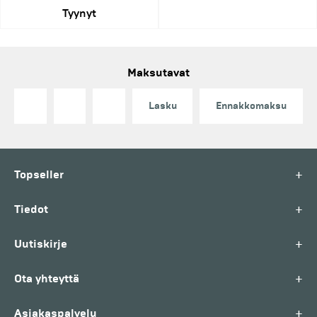
Tyynyt
Maksutavat
Lasku
Ennakkomaksu
+
Topseller
+
Tiedot
+
Uutiskirje
+
Ota yhteyttä
+
Asiakaspalvelu