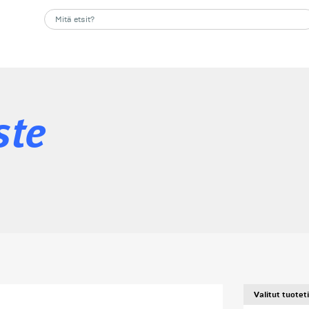
ste
Valitut tuotet