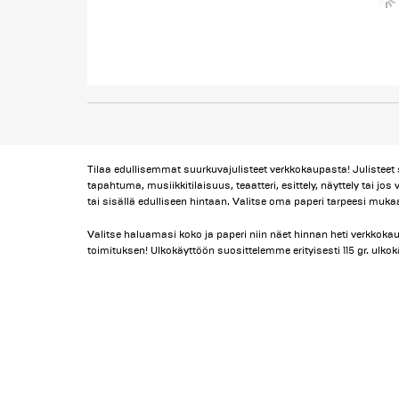
Tilaa edullisemmat suurkuvajulisteet verkkokaupasta! Julisteet 
tapahtuma, musiikkitilaisuus, teaatteri, esittely, näyttely tai j
tai sisällä edulliseen hintaan. Valitse oma paperi tarpeesi muka
Valitse haluamasi koko ja paperi niin näet hinnan heti verkkoka
toimituksen! Ulkokäyttöön suosittelemme erityisesti 115 gr. ulko