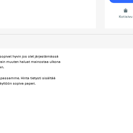
Kotisivu
sopivat hyvin jos olet järjestämässä
os vain muuten haluat mainostaa ulkona
an.
upassamme. Hinta tietysti sisältää
käyttöön sopiva paperi.