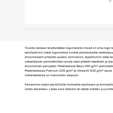
Toivota vieraasi tervetulleeksi logomatolla missä on oma logo t
edullisemmin tilata logomattoa omalla painatuksella verkko
erinomaisesti yritysten aulaan, toimistoon, tapahtumiin sekä ko
nykyaikaisen painotekniikan avulla saat pitkään kestävän ja l
erinomainen painojälki. Materiaalista Basic 900 g/m² valmistet
Materiaaleissa Premium 1200 g/m² ja Ultrasoft 1200 g/m² reuna 
materiaaleissa on liukumaton alapuoli.
Painamme matot yksilöllisillä motiiveilla edullisesti ja ammattitai
matto kerrallaan. Lataa oma tiedosto tai käytä meidän suunnitt