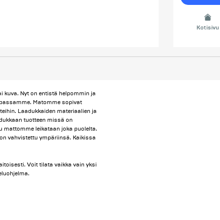
Kotisivu
ai kuva. Nyt on entistä helpommin ja
kaupassamme. Matomme sopivat
teihin. Laadukkaiden materiaalien ja
aadukkaan tuotteen missä on
tu mattomme leikataan joka puolelta.
on vahvistettu ympäriinsä. Kaikissa
toisesti. Voit tilata vaikka vain yksi
eluohjelma.